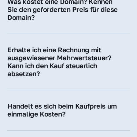
Was kostet eine Domain? Kennen 
Adressen oder als digitale Investition.
Sie den geforderten Preis für diese 
Domain?
Der Preis variiert je nach Domain. Für diese 
Domain liegt ein konkreter Kaufpreis vor – 
kontaktieren Sie uns gerne für ein 
Erhalte ich eine Rechnung mit 
unverbindliches Angebot.
ausgewiesener Mehrwertsteuer? 
Kann ich den Kauf steuerlich 
absetzen?
Ja, Sie erhalten eine Rechnung mit MwSt. 
Für Unternehmen ist der Kauf in der Regel 
steuerlich absetzbar.
Handelt es sich beim Kaufpreis um 
einmalige Kosten?
Ja. Der Kaufpreis ist einmalig. Nur beim 
späteren Betrieb der Domain (z. B. beim 