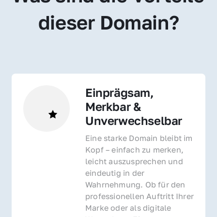
dieser Domain?
Einprägsam, 
Merkbar & 
Unverwechselbar
Eine starke Domain bleibt im 
Kopf – einfach zu merken, 
leicht auszusprechen und 
eindeutig in der 
Wahrnehmung. Ob für den 
professionellen Auftritt Ihrer 
Marke oder als digitale 