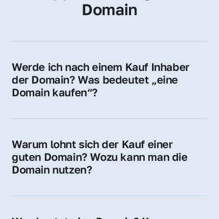
Domain
Werde ich nach einem Kauf Inhaber 
der Domain? Was bedeutet „eine 
Domain kaufen“?
Ja, Sie werden der offizielle Domain-Inhaber. 
Sie erhalten alle Rechte zur Nutzung, 
Verwaltung oder Weiterveräußerung der 
Warum lohnt sich der Kauf einer 
Domain.
guten Domain? Wozu kann man die 
Domain nutzen?
Eine starke Domain steigert Sichtbarkeit, 
Vertrauen und Markenwert. Nutzen Sie sie 
für Ihre Website, Weiterleitung, E-Mail-