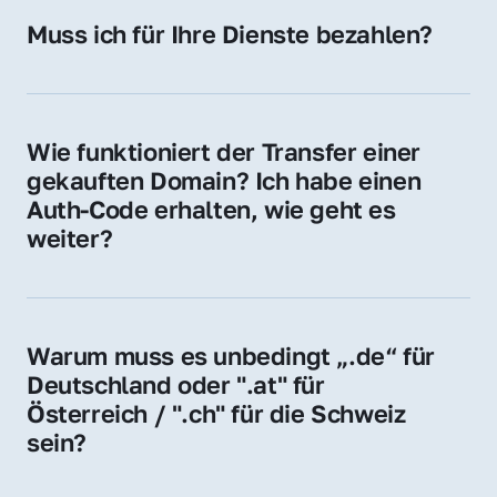
Hosting-Anbieter) fallen geringe laufende 
Muss ich für Ihre Dienste bezahlen?
Gebühren an. Diese bewegen sich für .de 
Nein, bei uns zahlen Sie nur den Kaufpreis 
Domains bei ca. 5€ / Jahr
der Domain – ohne zusätzliche Vermittlungs- 
oder Servicegebühren.
Wie funktioniert der Transfer einer 
gekauften Domain? Ich habe einen 
Auth-Code erhalten, wie geht es 
weiter?
Mit dem Auth-Code beauftragen Sie Ihren 
Provider, die Domain zu übernehmen. Gerne 
begleiten wir Sie bei diesem einfachen und 
Warum muss es unbedingt „.de“ für 
schnellen Prozess.
Deutschland oder ".at" für 
Österreich / ".ch" für die Schweiz 
sein?
Diese Endungen stehen für regionale 